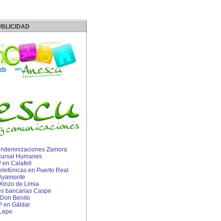
BLICIDAD
indemnizaciones Zamora
cursal Humanes
 en Calafell
telefónicas en Puerto Real
n Ayamonte
Xinzo de Limia
s bancarias Caspe
 Don Benito
IP en Gáldar
 Lepe