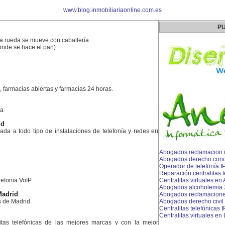
www.blog.inmobiliariaonline.com.es
PU
a rueda se mueve con caballería
onde se hace el pan)
, farmacias abiertas y farmacias 24 horas.
la
id
a a todo tipo de instalaciones de telefonía y redes en
Abogados reclamacion 
Abogados derecho con
Operador de telefonía IP
Reparación centralitas 
lefonia VoIP
Centralitas virtuales e
Abogados alcoholemia 
Madrid
Abogados reclamacione
 de Madrid
Abogados derecho civil
Centralitas telefónicas 
Centralitas virtuales en
litas telefónicas de las mejores marcas y con la mejor