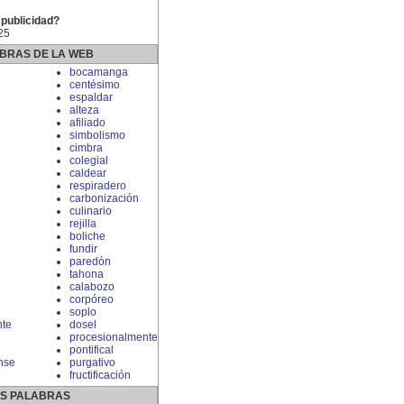
 publicidad?
25
BRAS DE LA WEB
bocamanga
centésimo
espaldar
alteza
afiliado
simbolismo
cimbra
colegial
caldear
respiradero
carbonización
culinario
rejilla
boliche
fundir
paredón
tahona
calabozo
corpóreo
soplo
nte
dosel
procesionalmente
pontifical
nse
purgativo
fructificación
S PALABRAS