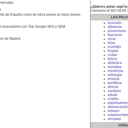
 mercado.
¿Quieres poner aquí tu
P
Llamanos al 902 88 66 
nto de España como de otros países al mejor precio.
LAS PALA
inclusión
en buscadores con Top Google SEO y SEM
útilmente
provechoso
favorecer
dos de Madrid
orzar
tolva
invertido
fingida
costar
ficticio
didáctica
moraleja
mentirosa
mitología
irrisoria
pontificia
directa
sanitario
adulta
costilla
espiritualme
demarcación
indiano
estadounide
arrojada
OTRA